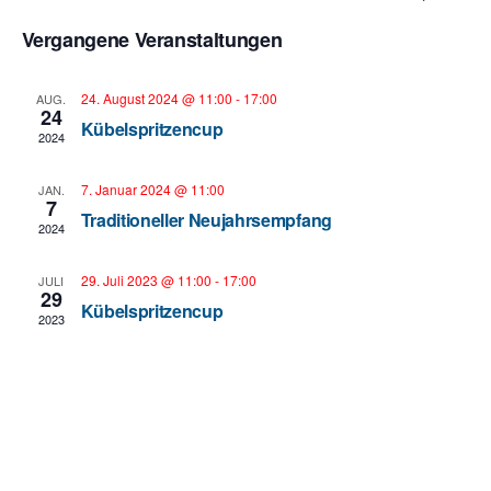
Datum
Such
A
Vergangene Veranstaltungen
wählen.
und
N
24. August 2024 @ 11:00
-
17:00
AUG.
24
Kübelspritzencup
Ansi
2024
Navi
7. Januar 2024 @ 11:00
JAN.
7
Traditioneller Neujahrsempfang
2024
29. Juli 2023 @ 11:00
-
17:00
JULI
29
Kübelspritzencup
2023