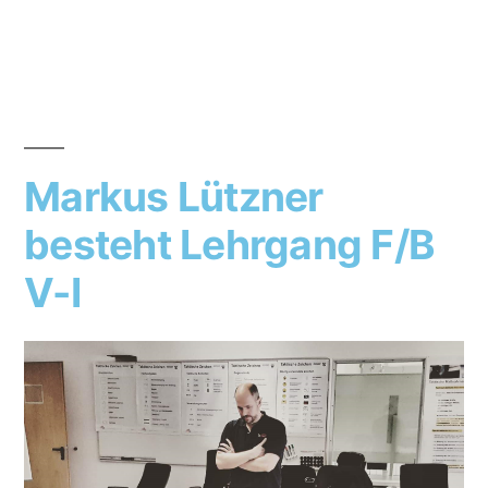
Markus Lützner
besteht Lehrgang F/B
V-I